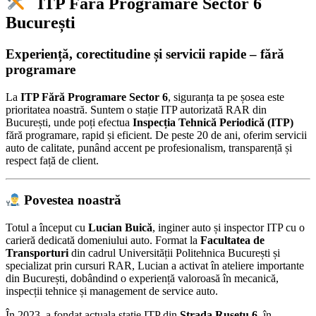
ITP Fără Programare Sector 6
București
Experiență, corectitudine și servicii rapide – fără
programare
La
ITP Fără Programare Sector 6
, siguranța ta pe șosea este
prioritatea noastră. Suntem o stație ITP autorizată RAR din
București, unde poți efectua
Inspecția Tehnică Periodică (ITP)
fără programare, rapid și eficient. De peste 20 de ani, oferim servicii
auto de calitate, punând accent pe profesionalism, transparență și
respect față de client.
Povestea noastră
Totul a început cu
Lucian Buică
, inginer auto și inspector ITP cu o
carieră dedicată domeniului auto. Format la
Facultatea de
Transporturi
din cadrul Universității Politehnica București și
specializat prin cursuri RAR, Lucian a activat în ateliere importante
din București, dobândind o experiență valoroasă în mecanică,
inspecții tehnice și management de service auto.
În 2023, a fondat actuala stație ITP din
Strada Rușețu 6
, în