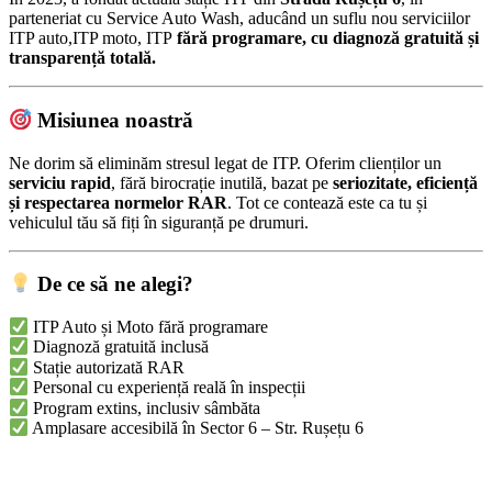
parteneriat cu Service Auto Wash, aducând un suflu nou serviciilor
ITP auto,ITP moto, ITP
fără programare, cu diagnoză gratuită și
transparență totală.
Misiunea noastră
Ne dorim să eliminăm stresul legat de ITP. Oferim clienților un
serviciu rapid
, fără birocrație inutilă, bazat pe
seriozitate, eficiență
și respectarea normelor RAR
. Tot ce contează este ca tu și
vehiculul tău să fiți în siguranță pe drumuri.
De ce să ne alegi?
ITP Auto și Moto fără programare
Diagnoză gratuită inclusă
Stație autorizată RAR
Personal cu experiență reală în inspecții
Program extins, inclusiv sâmbăta
Amplasare accesibilă în Sector 6 – Str. Rușețu 6