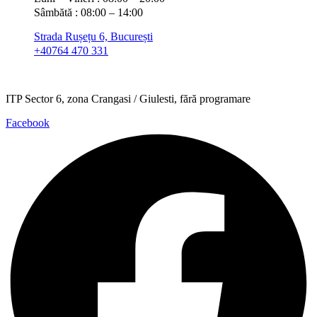
Sâmbătă : 08:00 – 14:00
Strada Rușețu 6, București
+40764 470 331
ITP Sector 6, zona Crangasi / Giulesti, fără programare
Facebook