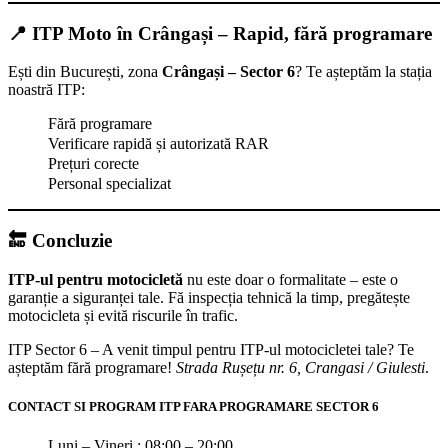
📍 ITP Moto în Crângași – Rapid, fără programare
Ești din București, zona
Crângași – Sector 6
? Te așteptăm la stația
noastră ITP:
Fără programare
Verificare rapidă și autorizată RAR
Prețuri corecte
Personal specializat
🔚 Concluzie
ITP-ul pentru motocicletă
nu este doar o formalitate – este o
garanție a siguranței tale. Fă inspecția tehnică la timp, pregătește
motocicleta și evită riscurile în trafic.
ITP Sector 6 – A venit timpul pentru ITP-ul motocicletei tale? Te
așteptăm fără programare!
Strada Rușețu nr. 6, Crangasi / Giulesti
.
CONTACT SI PROGRAM ITP FARA PROGRAMARE SECTOR 6
Luni – Vineri : 08:00 – 20:00