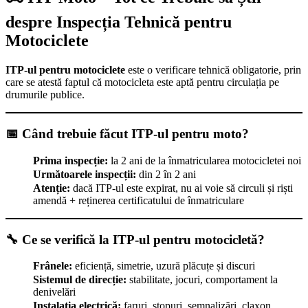
despre Inspecția Tehnică pentru
Motociclete
ITP-ul pentru motociclete
este o verificare tehnică obligatorie, prin
care se atestă faptul că motocicleta este aptă pentru circulația pe
drumurile publice.
📅 Când trebuie făcut ITP-ul pentru moto?
Prima inspecție:
la 2 ani de la înmatricularea motocicletei noi
Următoarele inspecții:
din 2 în 2 ani
Atenție:
dacă ITP-ul este expirat, nu ai voie să circuli și riști
amendă + reținerea certificatului de înmatriculare
🔧 Ce se verifică la ITP-ul pentru motocicletă?
Frânele:
eficiență, simetrie, uzură plăcuțe și discuri
Sistemul de direcție:
stabilitate, jocuri, comportament la
denivelări
Instalația electrică:
faruri, stopuri, semnalizări, claxon