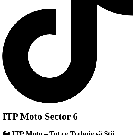
ITP Moto Sector 6
🏍️ ITP Moto – Tot ce Trebuie să Știi