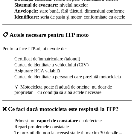
Sistemul de evacuare:
nivelul noxelor
Anvelopele:
stare bună, fără tăieturi, dimensiuni conforme
Identificare:
seria de șasiu și motor, conformitate cu actele
📋 Actele necesare pentru ITP moto
Pentru a face ITP-ul, ai nevoie de:
Certificat de înmatriculare (talonul)
Cartea de identitate a vehiculului (CIV)
Asigurare RCA valabilă
Cartea de identitate a persoanei care prezintă motocicleta
💡 Motocicleta poate fi adusă de oricine, nu doar de
proprietar – cu condiția să aibă actele necesare.
❌ Ce faci dacă motocicleta este respinsă la ITP?
Primești un
raport de constatare
cu defectele
Repari problemele constatate
Te prezinți din nou la aceeași stație în maxim 30 de zile –