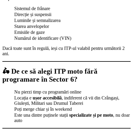
Sistemul de frânare
Direcție și suspensii
Luminile și semnalizarea
Starea anvelopelor
Emisiile de gaze
Numărul de identificare (VIN)
Dacă toate sunt în regulă, ieși cu ITP-ul valabil pentru următorii 2
ani.
🛵
De ce să alegi ITP moto fără
programare în Sector 6?
Nu pierzi timp cu programări online
Locația e
ușor accesibilă
, indiferent că vii din Crângași,
Giulești, Militari sau Drumul Taberei
Poți merge chiar și în weekend
Este una dintre puținele stații
specializate și pe moto
, nu doar
auto