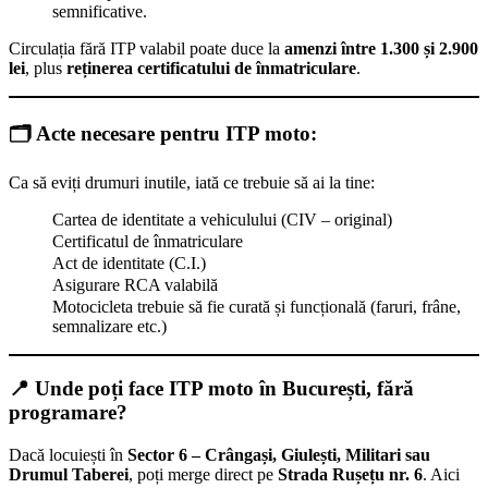
semnificative.
Circulația fără ITP valabil poate duce la
amenzi între 1.300 și 2.900
lei
, plus
reținerea certificatului de înmatriculare
.
🗂️
Acte necesare pentru ITP moto:
Ca să eviți drumuri inutile, iată ce trebuie să ai la tine:
Cartea de identitate a vehiculului (CIV – original)
Certificatul de înmatriculare
Act de identitate (C.I.)
Asigurare RCA valabilă
Motocicleta trebuie să fie curată și funcțională (faruri, frâne,
semnalizare etc.)
📍
Unde poți face ITP moto în București, fără
programare?
Dacă locuiești în
Sector 6 – Crângași, Giulești, Militari sau
Drumul Taberei
, poți merge direct pe
Strada Rușețu nr. 6
. Aici