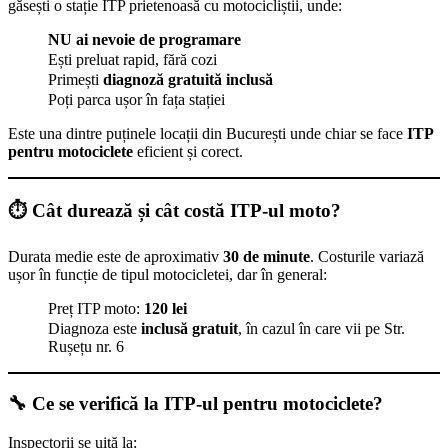
găsești o stație ITP prietenoasă cu motocicliștii, unde:
NU ai nevoie de programare
Ești preluat rapid, fără cozi
Primești
diagnoză gratuită inclusă
Poți parca ușor în fața stației
Este una dintre puținele locații din București unde chiar se face
ITP
pentru motociclete
eficient și corect.
⏱️
Cât durează și cât costă ITP-ul moto?
Durata medie este de aproximativ
30 de minute
. Costurile variază
ușor în funcție de tipul motocicletei, dar în general:
Preț ITP moto:
120 lei
Diagnoza este
inclusă gratuit
, în cazul în care vii pe Str.
Rușețu nr. 6
🔧
Ce se verifică la ITP-ul pentru motociclete?
Inspectorii se uită la: