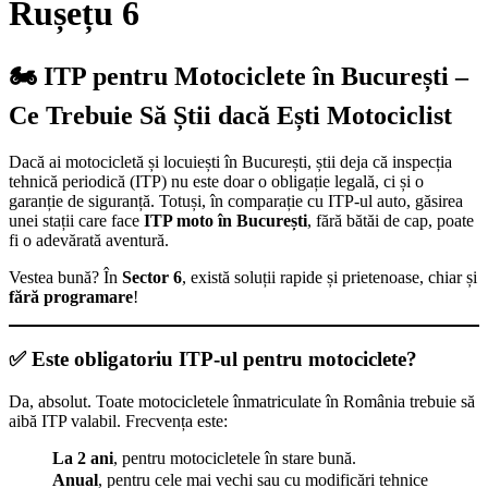
Rușețu 6
🏍️
ITP pentru Motociclete în București –
Ce Trebuie Să Știi dacă Ești Motociclist
Dacă ai motocicletă și locuiești în București, știi deja că inspecția
tehnică periodică (ITP) nu este doar o obligație legală, ci și o
garanție de siguranță. Totuși, în comparație cu ITP-ul auto, găsirea
unei stații care face
ITP moto în București
, fără bătăi de cap, poate
fi o adevărată aventură.
Vestea bună? În
Sector 6
, există soluții rapide și prietenoase, chiar și
fără programare
!
✅
Este obligatoriu ITP-ul pentru motociclete?
Da, absolut. Toate motocicletele înmatriculate în România trebuie să
aibă ITP valabil. Frecvența este:
La 2 ani
, pentru motocicletele în stare bună.
Anual
, pentru cele mai vechi sau cu modificări tehnice